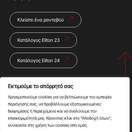
Κλείστε ένα ραντεβού
Κατάλογος Eliton 23
Κατάλογος Eliton 24
Εκτιμούμε το απόρρητό σας
Χρησιμοποιούμε cookies για να βελτιώσουμε την εμπειρία
περιήγησής σας, να προβάλλουμε εξατομικευμένες
διαφημίσεις ή περιεχόμενο και να αναλύουμε την
Copyright @2024 |
Πολιτική Απορρήτου
|
Όροι Χρήσης
επισκεψιμότητά μας. Κάνοντας κλικ στο "Αποδοχή όλων",
Design, Development & Marketing by
DigitalUp
συναινείτε στη χρήση των cookies από εμάς.