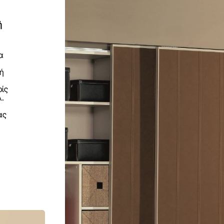
ή
α
ή
ρίς
λ.
ας