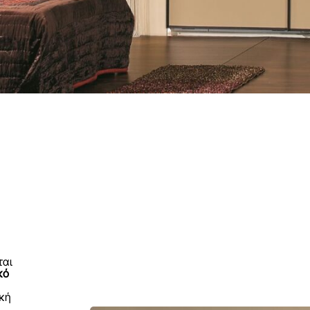
ται
κό
κή