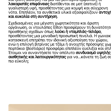
και ζεστή αίσθηση. Για μια πιο μοντέρνα εμφάνιση, οι
λακαριστές επιφάνειες
διατίθενται σε ματ (σατινέ) ή
γυαλιστερή υφή, προσθέτοντας μια κομψή και σύγχρονη
νότα. Επιπλέον, τα συνθετικά υλικά εξασφαλίζουν
αντοχ
και ευκολία στη συντήρηση
.
Σχεδιασμένες για μέγιστη χωρητικότητα και άριστη
οργάνωση, οι ντουλάπες Eliton προσφέρουν τη δυνατότητ
προσθήκης σχεδίων όπως
λούκι ή νταμπλάς-τελάρο
,
προσθέτοντας μια μοναδική προσωπική πινελιά. Η γωνιακ
κατασκευή επιτρέπει την ιδανική αξιοποίηση του χώρου,
ενώ η επιλογή βιτρίνας με τζάμι ή ανοιχτής πρόσοψης χω
πορτάκια (βεστιάριο) προσφέρει επιπλέον ευελιξία και στι
Έτοιμοι να συναντήσετε τον απόλυτο
συνδυασμό υψηλής
αισθητικής και λειτουργικότητας
για να…κάνετε τη ζωή σ
πιο εύκολη;