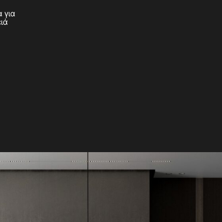
α για
ειά