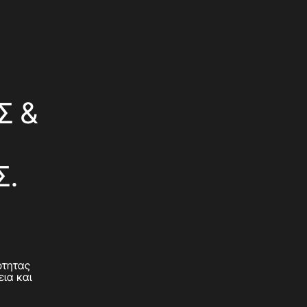
Σ &
Σ.
ότητας
εια και