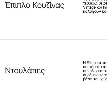
Έπιπλα Κουζίνας
τέσσερις σειρ
Vintage και In
καλύψουν κάθ
Η Eliton κατ
συστήματα α
Nτουλάπες
υπνοδωματίου
συρόμενων πο
βάσει του χώ