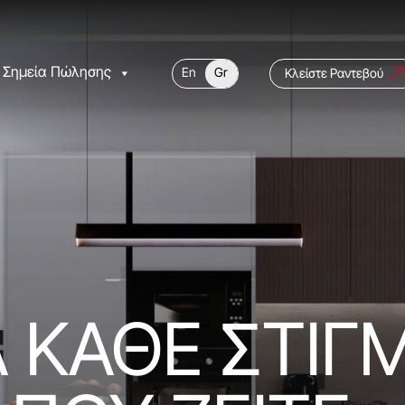
Σημεία Πώλησης
En
Gr
Κλείστε Ραντεβού
Α ΚΑΘΕ ΣΤΙΓ