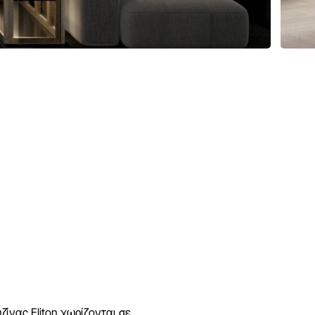
υζίνας
Eliton χωρίζονται σε