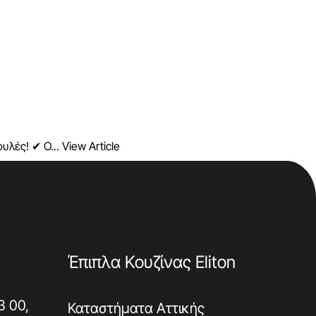
υλές! ✔ Ο...
View Article
Έπιπλα Κουζίνας Eliton
3 00,
Καταστήματα Αττικής