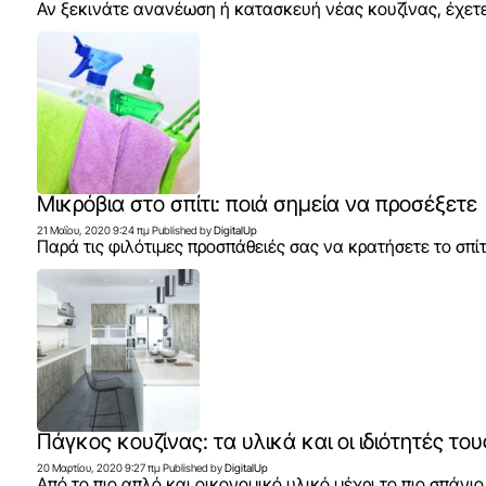
Αν ξεκινάτε ανανέωση ή κατασκευή νέας κουζίνας, έχετε 
Mικρόβια στο σπίτι: ποιά σημεία να προσέξετε
21 Μαΐου, 2020 9:24 πμ
Published by
DigitalUp
Παρά τις φιλότιμες προσπάθειές σας να κρατήσετε το σπίτ
Πάγκος κουζίνας: τα υλικά και οι ιδιότητές του
20 Μαρτίου, 2020 9:27 πμ
Published by
DigitalUp
Από το πιο απλό και οικονομικό υλικό μέχρι το πιο σπάνι