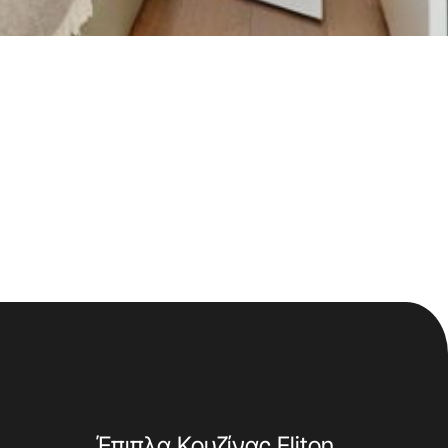
Έπιπλα Κουζίνας Eliton