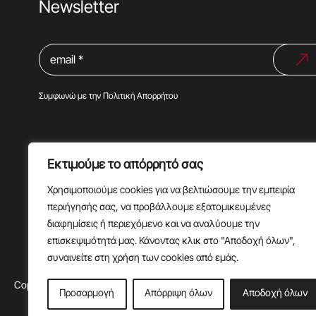
Newsletter
Συμφωνώ με την
Πολιτική Απορρήτου
Εκτιμούμε το απόρρητό σας
Χρησιμοποιούμε cookies για να βελτιώσουμε την εμπειρία
περιήγησής σας, να προβάλλουμε εξατομικευμένες
διαφημίσεις ή περιεχόμενο και να αναλύουμε την
επισκεψιμότητά μας. Κάνοντας κλικ στο "Αποδοχή όλων",
συναινείτε στη χρήση των cookies από εμάς.
Copyright @2024 |
Πολιτική Απορρήτου
|
Όροι Χρήσης
Προσαρμογή
Απόρριψη όλων
Αποδοχή όλων