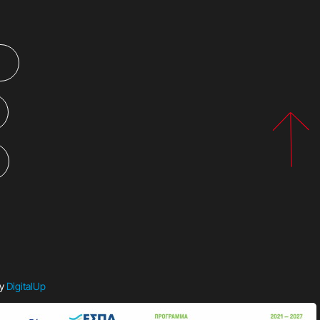
by
DigitalUp