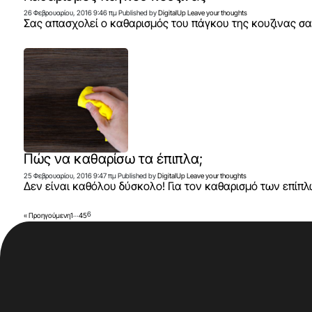
26 Φεβρουαρίου, 2016 9:46 πμ
Published by
DigitalUp
Leave your thoughts
Σας απασχολεί o καθαρισμός του πάγκου της κουζινας σας
Πώς να καθαρίσω τα έπιπλα;
25 Φεβρουαρίου, 2016 9:47 πμ
Published by
DigitalUp
Leave your thoughts
Δεν είναι καθόλου δύσκολο! Για τον καθαρισμό των επίπ
…
6
« Προηγούμενη
1
4
5